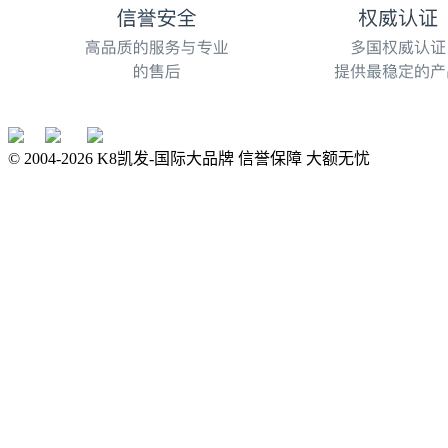
© 2004-
2026
K8凯发-国际大品牌 信誉保障 大额无忧